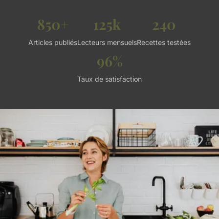
850+
125k
240
Articles publiés
Lecteurs mensuels
Recettes testées
96%
Taux de satisfaction