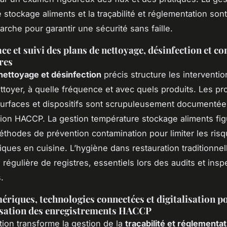
 stockage aliments et la traçabilité et réglementation son
arche pour garantir une sécurité sans faille.
ce et suivi des plans de nettoyage, désinfection et co
res
nettoyage et désinfection
précis structure les interventio
ttoyer, à quelle fréquence et avec quels produits. Les p
urfaces et dispositifs sont scrupuleusement documentée
on HACCP. La gestion température stockage aliments fig
éthodes de prévention contamination pour limiter les ris
iques en cuisine. L’hygiène dans restauration traditionne
 régulière de registres, essentiels lors des audits et insp
.
ériques, technologies connectées et digitalisation p
isation des enregistrements HACCP
ation transforme la gestion de la
traçabilité et réglementat