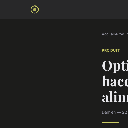
Accueil
›
Produi
PRODUIT
Opt
hacc
alim
Damien — 22 j