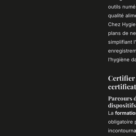
outils numé
qualité ali
Chez Hygie 
plans de ne
simplifiant 
enregistreme
l’hygiène da
Certifie
certifica
Parcours d
dispositifs
La
formatio
obligatoire
incontournab