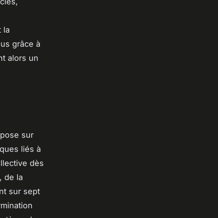
clés,
 la
sus grâce à
nt alors un
repose sur
ques liés à
llective dès
 de la
nt sur sept
rmination