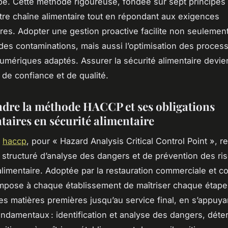
e. Cette méthode rigoureuse, fondée sur sept principes 
tre chaîne alimentaire tout en répondant aux exigences
res. Adopter une gestion proactive facilite non seulement
des contaminations, mais aussi l’optimisation des proces
numériques adaptés. Assurer la sécurité alimentaire devie
e de confiance et de qualité.
re la méthode HACCP et ses obligations
taires en sécurité alimentaire
e
haccp
, pour « Hazard Analysis Critical Control Point », 
structuré d’analyse des dangers et de prévention des ris
 alimentaire. Adoptée par la restauration commerciale et co
impose à chaque établissement de maîtriser chaque étape,
es matières premières jusqu’au service final, en s’appuya
ondamentaux : identification et analyse des dangers, déte