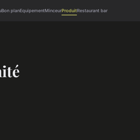
u
Bon plan
Equipement
Minceur
Produit
Restaurant bar
ité