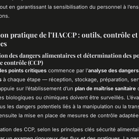
tout en garantissant la sensibilisation du personnel à l’e
ions.
on pratique de l’HACCP : outils, contrôle et
ues
tion des dangers alimentaires et détermination des p
de contrôle (CCP)
des points critiques
commence par l’
analyse des dangers
s
à chaque étape — réception, stockage, préparation, ser
ppuie sur l’établissement d’un
plan de maîtrise sanitaire
q
es biologiques ou chimiques doivent être surveillés. L’éva
us les dangers potentiels liés à la manipulation ou la tran
ensuite la mise en place de mesures de contrôle adaptée
ation des CCP, selon les principes clés sécurité alimentai
par un examen rigoureux des flux et des pratiques. La ges