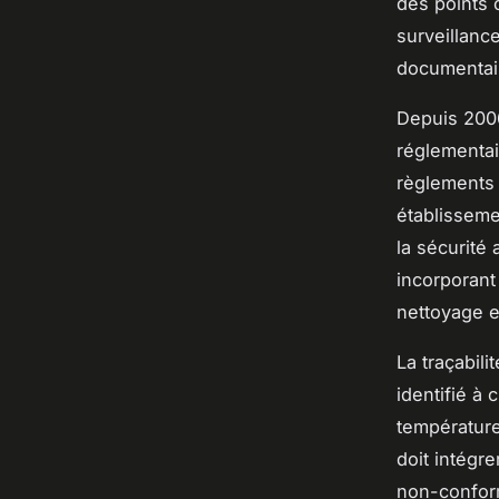
des points 
surveillance
documentai
Depuis 2006
réglementai
règlements
établissemen
la sécurité
incorporant
nettoyage e
La traçabili
identifié à 
température
doit intégr
non-conform