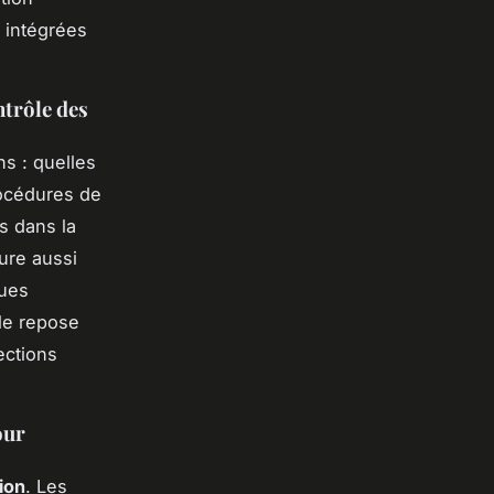
t intégrées
ntrôle des
ns : quelles
rocédures de
s dans la
ure aussi
ques
lle repose
ections
our
ion
. Les