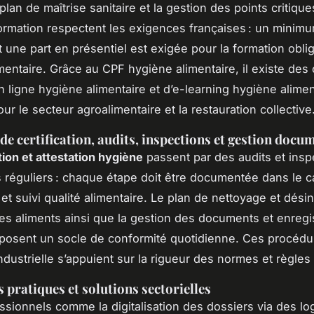
plan de maîtrise sanitaire et la gestion des points critiqu
 formation respectent les exigences françaises : un minim
 une part en présentiel est exigée pour la formation oblig
mentaire. Grâce au CPF hygiène alimentaire, il existe des
n ligne hygiène alimentaire et d’e-learning hygiène alimen
ur le secteur agroalimentaire et la restauration collective
de certification, audits, inspections et gestion docu
tion et attestation hygiène
passent par des audits et insp
s réguliers : chaque étape doit être documentée dans le ca
et suivi qualité alimentaire. Le plan de nettoyage et désin
 des aliments ainsi que la gestion des documents et enreg
posent un socle de conformité quotidienne. Ces procédu
dustrielle s’appuient sur la rigueur des normes et règles 
 pratiques et solutions sectorielles
essionnels comme la digitalisation des dossiers via des log