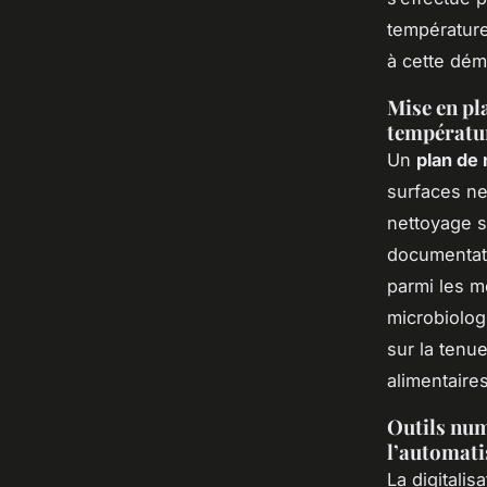
température
à cette dém
Mise en pla
températu
Un
plan de 
surfaces ne
nettoyage s
documentati
parmi les m
microbiolog
sur la tenue
alimentaires
Outils num
l’automat
La digitalis