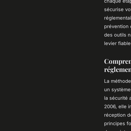
chaque étap
sécurise vo
réglementai
prévention 
des outils 
levier fiabl
Comprend
réglemen
La méthod
un système 
la sécurité
2006, elle 
réception d
principes f