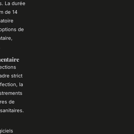
es. La durée
um de 14
atoire
 options de
taire,
.
mentaire
ections
dre strict
fection, la
istrements
res de
sanitaires.
iciels