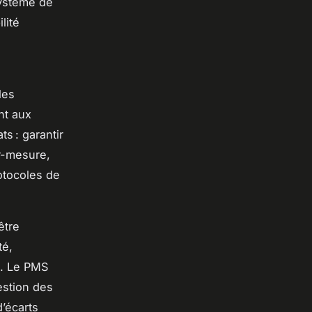
système de
lité
les
nt aux
ts : garantir
ur-mesure,
otocoles de
être
té,
n. Le PMS
estion des
d’écarts