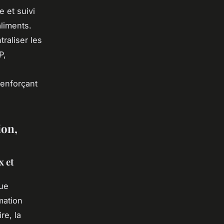
 et suivi
aliments.
raliser les
P,
renforçant
ion,
x et
ue
mation
re, la