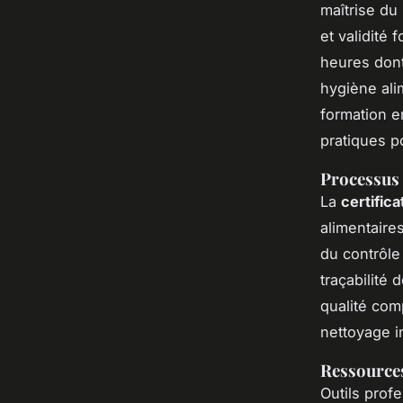
maîtrise du 
et validité
heures dont
hygiène ali
formation e
pratiques po
Processus 
La
certifica
alimentaire
du contrôle 
traçabilité
qualité com
nettoyage in
Ressources
Outils prof