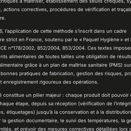
critiques à maîtriser, établissement des seuils critiques, 
, actions correctives, procédures de vérification et traçabi
re.
, l’application de cette méthode s’inscrit dans un cadre
re strict en France, soutenu par le « Paquet Hygiène » et 
 CE n°178/2002, 852/2004, 853/2004. Ces textes impose
ts alimentaires de toutes tailles une obligation de résulta
 alimentaire grâce à un plan de maîtrise sanitaire (PMS) s
 bonnes pratiques de fabrication, gestion des risques, pr
t enregistrement rigoureux des opérations.
té constitue un pilier majeur : chaque produit doit pouvoir 
chaque étape, depuis sa réception (vérification de l’intégri
s, étiquetages) jusqu’à la conservation et à la distributio
er la gestion documentaire, le suivi des températures, la g
ités, et prévoir des mesures correctives détaillées lors 