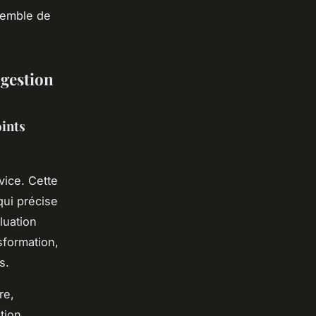
nsemble de
 gestion
oints
vice. Cette
ui précise
luation
sformation,
s.
re,
tion