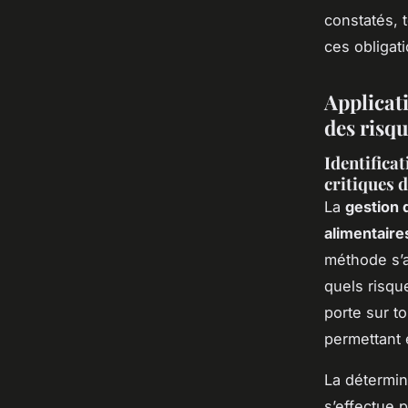
constatés, 
ces obligat
Applicati
des risq
Identifica
critiques 
La
gestion 
alimentaire
méthode s’a
quels risqu
porte sur to
permettant 
La détermin
s’effectue 