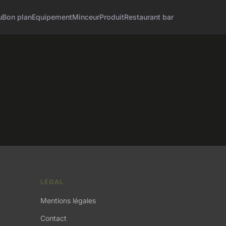
u
Bon plan
Equipement
Minceur
Produit
Restaurant bar
LÉGAL
Mentions légales
Contact